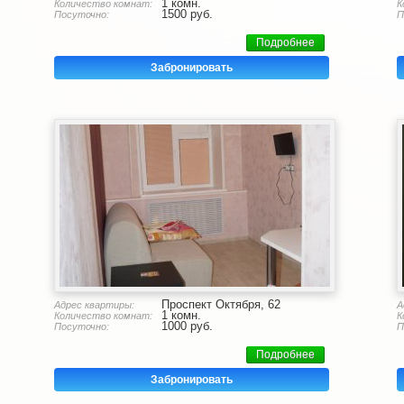
1 комн.
Количество комнат:
К
1500 руб.
Посуточно:
П
Подробнее
Забронировать
Проспект Октября, 62
Адрес квартиры:
А
1 комн.
Количество комнат:
К
1000 руб.
Посуточно:
П
Подробнее
Забронировать