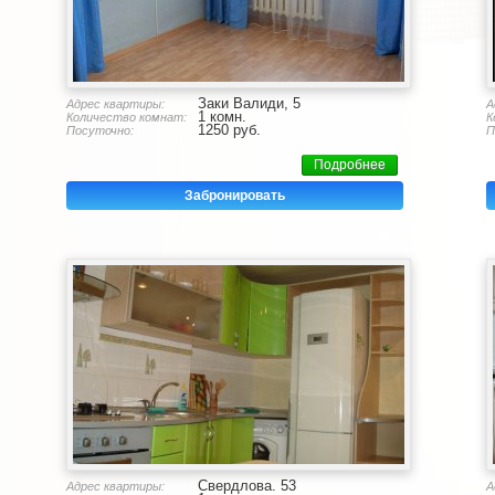
Заки Валиди, 5
Адрес квартиры:
А
1 комн.
Количество комнат:
К
1250 руб.
Посуточно:
П
Подробнее
Забронировать
Свердлова. 53
Адрес квартиры:
А