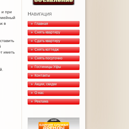
 и при
Навигация
семейный
к в
» Главная
» Снять квартиру
ставить
» Сдать квартиру
й
» Снять коттедж
ет иметь
» Снять посуточно
» Гостиницы Уфы
й.
» Контакты
» Акции, скидки
» О нас
» Реклама